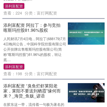
添利富配资
查看：
224
分类：
富灯网配资
添利富配资 阿拉丁：参与竞拍
喀斯玛控股81.96%股权
人民财讯7月4日电，阿拉丁(688179)7月
4日晚间公告，中国科学院控股有限公司
公开挂牌出售喀斯玛控股有限公司(简
称“喀斯玛控股”)81.96%的股权，转让
底....
添利富配资
查看：
198
分类：
富灯网配资
添利富配资 “臭鱼烂虾莱阳老
家，莱阳不要送到栖霞”缘何而
来？_海货_鱼贩_谚语
在胶东这一带，流传着一句极为著名的