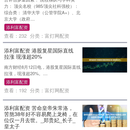
力： 顶尖名校（985/顶尖社科强校）：
综合类： 清华大学（公管学院A+）、北
京大学（政府....
添利富配资
查看：
232
分类：
富灯网配资
添利富配资 港股复星国际直线
拉涨 现涨超20%
南方财经8月12日电，港股复星国际直线
拉涨，现涨超20%。....
添利富配资
查看：
192
分类：
富灯网配资
添利富配资 苦命皇帝朱常洛，
苦熬38年好不容易爬上龙椅，在
位仅一月去世。_郑贵妃_长子_
皇太子