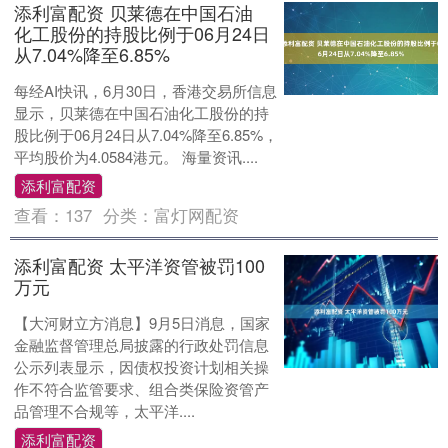
添利富配资 贝莱德在中国石油
化工股份的持股比例于06月24日
从7.04%降至6.85%
每经AI快讯，6月30日，香港交易所信息
显示，贝莱德在中国石油化工股份的持
股比例于06月24日从7.04%降至6.85%，
平均股价为4.0584港元。 海量资讯....
添利富配资
查看：
137
分类：
富灯网配资
添利富配资 太平洋资管被罚100
万元
【大河财立方消息】9月5日消息，国家
金融监督管理总局披露的行政处罚信息
公示列表显示，因债权投资计划相关操
作不符合监管要求、组合类保险资管产
品管理不合规等，太平洋....
添利富配资