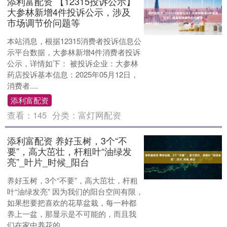
添利富配资 【12315投诉公示】
大参林新增4件投诉公示，涉及
市场调节价问题等
本站消息，根据12315消费者投诉信息公
示平台数据，大参林新增4件消费者投诉
公示，详情如下： 被投诉企业：大参林
药店投诉基本信息：2025年05月12日，
消费者....
添利富配资
查看：
145
分类：
富灯网配资
添利富配资 养好玉树，3个“不
要”，高大茁壮，杆粗叶“油绿发
亮”_叶片_时候_阳台
养好玉树，3个“不要”，高大茁壮，杆粗
叶“油绿发亮” 因为我们的阳台空间有限，
如果想要把喜欢的花草盆栽，每一种都
养上一盆，那显示是不可能的，而且我
们在家中养花的....