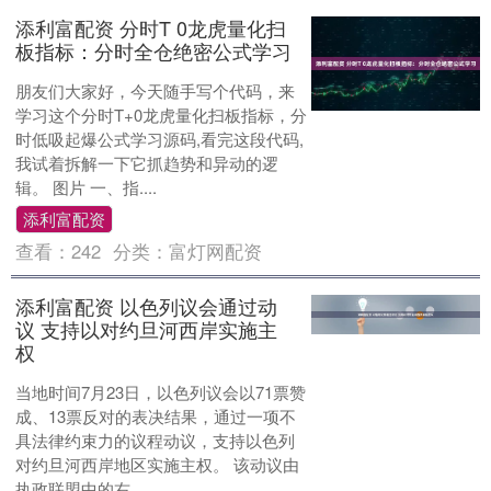
添利富配资 分时T 0龙虎量化扫
板指标：分时全仓绝密公式学习
朋友们大家好，今天随手写个代码，来
学习这个分时T+0龙虎量化扫板指标，分
时低吸起爆公式学习源码,看完这段代码,
我试着拆解一下它抓趋势和异动的逻
辑。 图片 一、指....
添利富配资
查看：
242
分类：
富灯网配资
添利富配资 以色列议会通过动
议 支持以对约旦河西岸实施主
权
当地时间7月23日，以色列议会以71票赞
成、13票反对的表决结果，通过一项不
具法律约束力的议程动议，支持以色列
对约旦河西岸地区实施主权。 该动议由
执政联盟中的右....