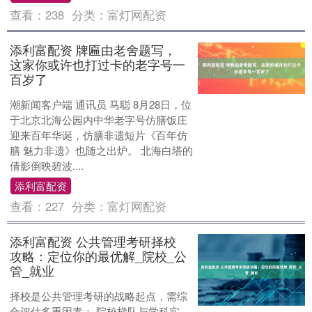
查看：
238
分类：
富灯网配资
添利富配资 牌匾由老舍题写，
这家你或许也打过卡的老字号一
百岁了
潮新闻客户端 通讯员 马聪 8月28日，位
于北京北海公园内中华老字号仿膳饭庄
迎来百年华诞，仿膳非遗短片《百年仿
膳 魅力非遗》也随之出炉。 北海白塔的
倩影倒映碧波....
添利富配资
查看：
227
分类：
富灯网配资
添利富配资 公共管理考研择校
攻略：定位你的最优解_院校_公
管_就业
择校是公共管理考研的战略起点，需综
合评估多重因素： 院校梯队与学科实