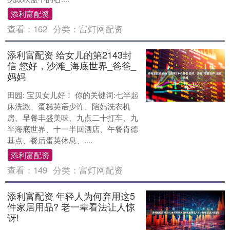
添利富配资
查看：
162
分类：
富灯网配资
添利富配资 给女儿的第2143封
信 您好，沙滩_海底世界_爸爸_
妈妈
田园: 宝贝女儿好！ 你的关键词:七半起
床洗漱、蛋糕英语少许、陪妈洗衣机
房、早餐丰盛美味、九点二十打车、九
半海底世界、十一半回酒店、午餐肯德
基点、餐后蛋英休息、....
添利富配资
查看：
149
分类：
富灯网配资
添利富配资 年轻人为何弃用这5
件家居用品? 老一辈看法让人惊
讶!