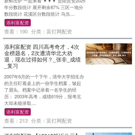
新鲜出炉 一起来看 ▼▼▼ 贵阳贵安2025
年分数段统计 展开剩余87% 三区一地分
数段统计 花溪区分数段统计 乌当....
添利富配资
查看：
190
分类：
富灯网配资
添利富配资 四川高考奇才，4次
金榜题名，2次遭清华北大劝
退，现在过得如何？_张非_成绩
_复习
2007年6月的一个下午，清华大学招生办
的主任盯着桌上的一份学生档案，皱起
了眉头。档案中记录着一名学生的经
历： 2003年高考，成绩619分，报考北
大却未能录取....
添利富配资
查看：
213
分类：
富灯网配资