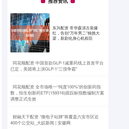
推荐资讯
东兴配资 常华森演古装爆
红，告别“万年男二”独挑大
梁，新剧化身心机权臣
​同花顺配资 中国首款GLP-1减重药线上首发平台
已定，美团将上演GLP-1“三强争霸”
​同花顺配资 全市场唯一“纯度100%”的创新药指
数，恒生创新药ETF(159316)跟踪标指数编制方案
调整正式生效
​财融天下配资 “微电子站牌”将覆盖 六安市区近
400个公交站_大皖新闻 | 安徽网