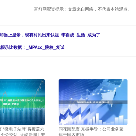
富灯网配资提示：文章来自网络，不代表本站观点。
却当上皇帝，现有村民出来认祖_李自成_生活_成为了
试报录比数据！_MPAcc_院校_复试
 “微电子站牌”将覆盖 六
同花顺配资 东微半导：公司业务聚
0个公交站_大皖新闻 | 安
焦于国内市场