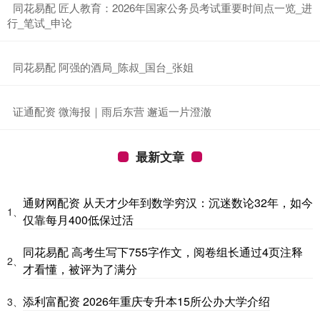
​同花易配 匠人教育：2026年国家公务员考试重要时间点一览_进
行_笔试_申论
​同花易配 阿强的酒局_陈叔_国台_张姐
​证通配资 微海报｜雨后东营 邂逅一片澄澈
最新文章
通财网配资 从天才少年到数学穷汉：沉迷数论32年，如今
1、
仅靠每月400低保过活
同花易配 高考生写下755字作文，阅卷组长通过4页注释
2、
才看懂，被评为了满分
添利富配资 2026年重庆专升本15所公办大学介绍
3、