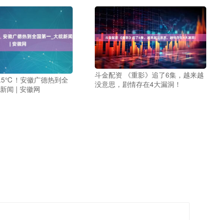
斗金配资 《重影》追了6集，越来越
7.5℃！安徽广德热到全
没意思，剧情存在4大漏洞！
新闻 | 安徽网