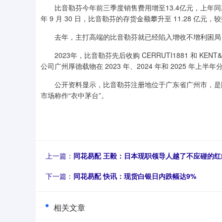
比音勒芬今年前三季度销售费用增至13.4亿元，上年同期为
年 9 月 30 日，比音勒芬的存货金额攀升至 11.28 亿元，较
去年，主打高端的比音勒芬就已经陷入增收不增利困局，归
2023年，比音勒芬先后收购 CERRUTI1881 和 K
公司广州厚德载物在 2023 年、2024 年和 2025 年上半年分
公开资料显示，比音勒芬注册地位于广东省广州市，是国内
市场称作“衣中茅台”。
上一篇：
同花易配 王毅：日本现职领导人越了不应碰的红
下一篇：
同花易配 快讯：现货白银日内跌幅达9%
相关文章