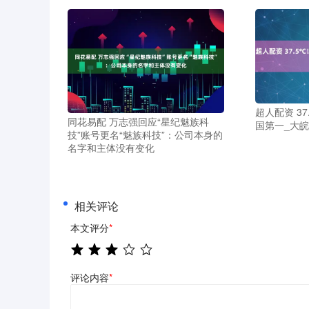
超人配资 3
同花易配 万志强回应“星纪魅族科
国第一_大皖
技”账号更名“魅族科技”：公司本身的
名字和主体没有变化
相关评论
本文评分
*
评论内容
*