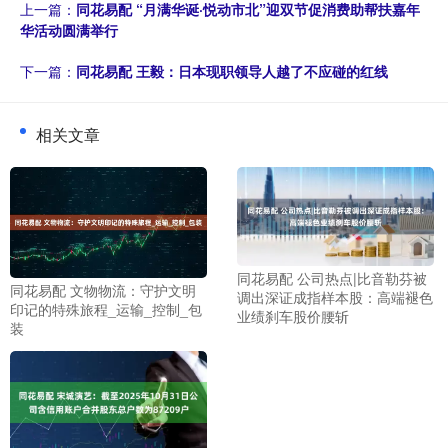
上一篇：
同花易配 “月满华诞·悦动市北”迎双节促消费助帮扶嘉年
华活动圆满举行
下一篇：
同花易配 王毅：日本现职领导人越了不应碰的红线
相关文章
同花易配 公司热点|比音勒芬被
同花易配 文物物流：守护文明
调出深证成指样本股：高端褪色
印记的特殊旅程_运输_控制_包
业绩刹车股价腰斩
装