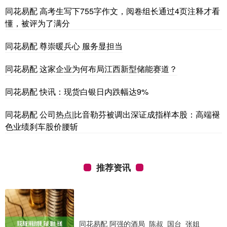
同花易配 高考生写下755字作文，阅卷组长通过4页注释才看
懂，被评为了满分
同花易配 尊崇暖兵心 服务显担当
同花易配 这家企业为何布局江西新型储能赛道？
同花易配 快讯：现货白银日内跌幅达9%
同花易配 公司热点|比音勒芬被调出深证成指样本股：高端褪
色业绩刹车股价腰斩
推荐资讯
同花易配 阿强的酒局_陈叔_国台_张姐