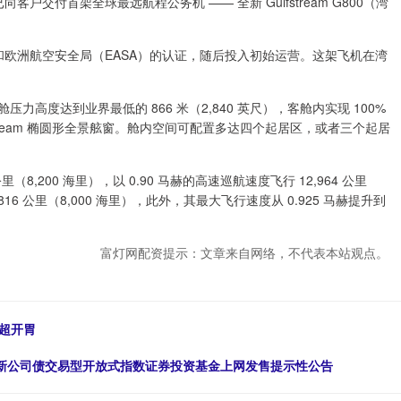
向客户交付首架全球最远航程公务机 —— 全新 Gulfstream G800（湾
A）和欧洲航空安全局（EASA）的认证，随后投入初始运营。这架飞机在湾
客舱压力高度达到业界最低的 866 米（2,840 英尺），客舱内实现 100%
stream 椭圆形全景舷窗。舱内空间可配置多达四个起居区，或者三个起居
（8,200 海里），以 0.90 马赫的高速巡航速度飞行 12,964 公里
4,816 公里（8,000 海里），此外，其最大飞行速度从 0.925 马赫提升到
富灯网配资提示：文章来自网络，不代表本站观点。
超开胃
技创新公司债交易型开放式指数证券投资基金上网发售提示性公告