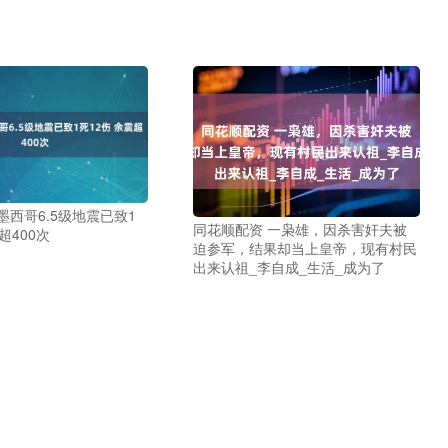
墨西哥6.5级地震已致1
同花顺配资 一枭雄，因杀害奸夫被
超400次
迫参军，结果却当上皇帝，现有村民
出来认祖_李自成_生活_成为了