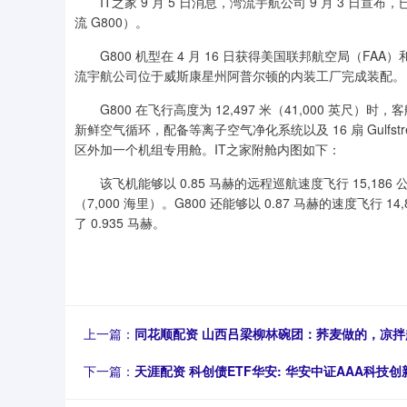
IT之家 9 月 5 日消息，湾流宇航公司 9 月 3 日宣布，已
流 G800）。
G800 机型在 4 月 16 日获得美国联邦航空局（FA
流宇航公司位于威斯康星州阿普尔顿的内装工厂完成装配。
G800 在飞行高度为 12,497 米（41,000 英尺）时，
新鲜空气循环，配备等离子空气净化系统以及 16 扇 Gulf
区外加一个机组专用舱。IT之家附舱内图如下：
该飞机能够以 0.85 马赫的远程巡航速度飞行 15,186 公里
（7,000 海里）。G800 还能够以 0.87 马赫的速度飞行 1
了 0.935 马赫。
上一篇：
同花顺配资 山西吕梁柳林碗团：荞麦做的，凉拌
下一篇：
天涯配资 科创债ETF华安: 华安中证AAA科