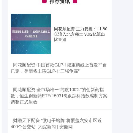
推荐资讯
同花顺配资 主力复盘：11.80
亿流入北方稀土 9.92亿流出
比亚迪
​同花顺配资 中国首款GLP-1减重药线上首发平台
已定，美团将上演GLP-1“三强争霸”
​同花顺配资 全市场唯一“纯度100%”的创新药指
数，恒生创新药ETF(159316)跟踪标指数编制方案
调整正式生效
​财融天下配资 “微电子站牌”将覆盖 六安市区近
400个公交站_大皖新闻 | 安徽网