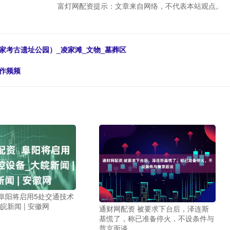
富灯网配资提示：文章来自网络，不代表本站观点。
家考古遗址公园）_凌家滩_文物_墓葬区
动作频频
阜阳将启用5处交通技术
皖新闻 | 安徽网
通财网配资 被要求下台后，泽连斯
基慌了，称已准备停火，不设条件与
普京面谈