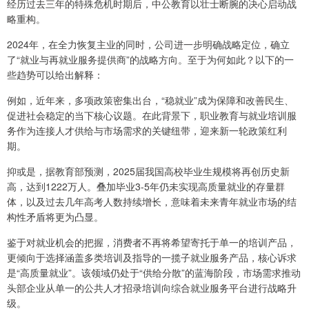
经历过去三年的特殊危机时期后，中公教育以壮士断腕的决心启动战
略重构。
2024年，在全力恢复主业的同时，公司进一步明确战略定位，确立
了“就业与再就业服务提供商”的战略方向。至于为何如此？以下的一
些趋势可以给出解释：
例如，近年来，多项政策密集出台，“稳就业”成为保障和改善民生、
促进社会稳定的当下核心议题。在此背景下，职业教育与就业培训服
务作为连接人才供给与市场需求的关键纽带，迎来新一轮政策红利
期。
抑或是，据教育部预测，2025届我国高校毕业生规模将再创历史新
高，达到1222万人。叠加毕业3-5年仍未实现高质量就业的存量群
体，以及过去几年高考人数持续增长，意味着未来青年就业市场的结
构性矛盾将更为凸显。
鉴于对就业机会的把握，消费者不再将希望寄托于单一的培训产品，
更倾向于选择涵盖多类培训及指导的一揽子就业服务产品，核心诉求
是“高质量就业”。该领域仍处于“供给分散”的蓝海阶段，市场需求推动
头部企业从单一的公共人才招录培训向综合就业服务平台进行战略升
级。