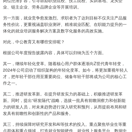
岗位挖潜扩容，引导鼓励职业院校、技工院校、实训基地、龙头企
业、链主企业、劳务品牌企业等开展培训。
另一方面，就业竞争愈发激烈。求职者为了达到目标不仅关注产品服
务性价比，更重视涵盖职业测评、精准就业匹配、在职能力提升的一
体化的就业培训服务解决方案及数字化服务的高效实施。
对此，中公教育又有哪些安排呢？
根据公司年度报告披露内容，具体可以归纳为五个方面。
其一，继续年轻化变革。随着核心用户群体逐渐向Z世代青年转变，
2024年公司启动了组织架构的年轻化变革。如今，将更加重视年轻人
才，把年轻干部任用至重要岗位、储备年轻干部将成为公司的核心工
作之一。
其二，推进研发革新。在提升研发实力的基础上，积极推进研发革
新。同时，提出“研发隔代”战略，选拔一批具有前瞻洞察力和创新能
力的研发人员，对未来趋势进行深入研究和预判，从而提前布局和研
发具有前瞻性和创新性的产品和服务。
其三，持续保障对研究开发和AI等技术的投入。重点聚焦毕业生等重
点群体和重点领域，打造就业智能硬件、就业线上服务平台、数据中