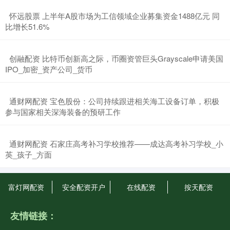
​怀远股票 上半年A股市场为工信领域企业募集资金1488亿元 同
比增长51.6%
​创融配资 比特币创新高之际，币圈资管巨头Grayscale申请美国
IPO_加密_资产公司_货币
​通财网配资 宝色股份：公司持续跟进相关海工设备订单，积极
参与国家相关深海装备的预研工作
​通财网配资 石家庄高考补习学校推荐——成达高考补习学校_小
英_孩子_方面
富灯网配资
安全配资开户
在线配资
按天配资
友情链接：