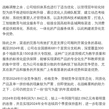
战略调整之余，公司组织体系也进行了适当优化，以管理层年轻化转
型为抓手推进组织架构升级，通过优化人员梯队配置、建立动态考核
机制，系统性重塑人才管理体系。以及利用AI技术赋能教育，打造人
工智能教育与就业服务平台，链接全国高校和县城网络渠道，为消费
者提供精准化、系统化、一体化的产品服务体系，以此构建差异化竞
争优势。
除此之外，渠道的完善与有效扩充是支撑公司顺利开展业务的基础。
截至2024年底，公司在全国拥有681个直营分支机构，深度覆盖300
多个地级市及1500多所大专院校。这种广泛的直营模式为教学质量和
服务的标准化提供保障，能够实现课程产品的专业化生产和教师资源
的集中管理，也为公司在极度分散的市场构筑了较高的竞争壁垒。尤
其在新产品和服务的开发推广上有着显著的成本优势和渠道优势。
尽管2024年行业竞争激烈，价格竞争、营销竞争呈现常态化，同质化
产品及单一拼价格的现象较为严重，但即便如此，在战略重构的助力
之下，公司仍然交出了一份“扭亏为盈”的年度成绩单。
2024年归母净利润为1.84亿元，较上一年同期亏损2.09亿元有着明显
的改善，并且实现2024年全年连续四个季度保持盈利，进一步彰显业
绩“含金量”。