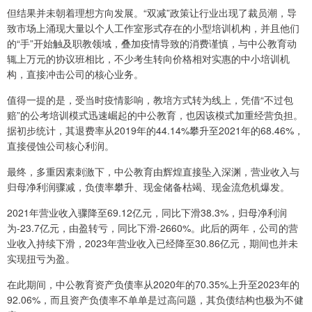
但结果并未朝着理想方向发展。“双减”政策让行业出现了裁员潮，导
致市场上涌现大量以个人工作室形式存在的小型培训机构，并且他们
的“手”开始触及职教领域，叠加疫情导致的消费谨慎，与中公教育动
辄上万元的协议班相比，不少考生转向价格相对实惠的中小培训机
构，直接冲击公司的核心业务。
值得一提的是，受当时疫情影响，教培方式转为线上，凭借“不过包
赔”的公考培训模式迅速崛起的中公教育，也因该模式加重经营负担。
据初步统计，其退费率从2019年的44.14%攀升至2021年的68.46%，
直接侵蚀公司核心利润。
最终，多重因素刺激下，中公教育由辉煌直接坠入深渊，营业收入与
归母净利润骤减，负债率攀升、现金储备枯竭、现金流危机爆发。
2021年营业收入骤降至69.12亿元，同比下滑38.3%，归母净利润
为-23.7亿元，由盈转亏，同比下滑-2660%。此后的两年，公司的营
业收入持续下滑，2023年营业收入已经降至30.86亿元，期间也并未
实现扭亏为盈。
在此期间，中公教育资产负债率从2020年的70.35%上升至2023年的
92.06%，而且资产负债率不单单是过高问题，其负债结构也极为不健