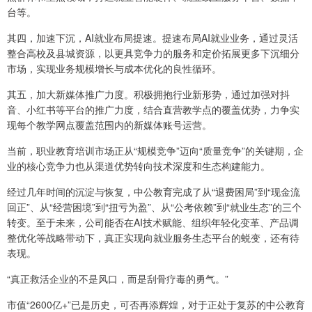
台等。
其四，加速下沉，AI就业布局提速。提速布局AI就业业务，通过灵活
整合高校及县城资源，以更具竞争力的服务和定价拓展更多下沉细分
市场，实现业务规模增长与成本优化的良性循环。
其五，加大新媒体推广力度。积极拥抱行业新形势，通过加强对抖
音、小红书等平台的推广力度，结合直营教学点的覆盖优势，力争实
现每个教学网点覆盖范围内的新媒体账号运营。
当前，职业教育培训市场正从“规模竞争”迈向“质量竞争”的关键期，企
业的核心竞争力也从渠道优势转向技术深度和生态构建能力。
经过几年时间的沉淀与恢复，中公教育完成了从“退费困局”到“现金流
回正”、从“经营困境”到“扭亏为盈”、从“公考依赖”到“就业生态”的三个
转变。至于未来，公司能否在AI技术赋能、组织年轻化变革、产品调
整优化等战略带动下，真正实现向就业服务生态平台的蜕变，还有待
表现。
“真正救活企业的不是风口，而是刮骨疗毒的勇气。”
市值“2600亿+”已是历史，可否再添辉煌，对于正处于复苏的中公教育