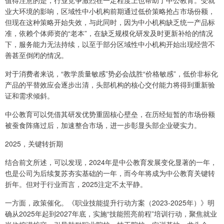
值得注意的是，行业竞争激烈在一定程度上也帮助了中公教育。受就
业大环境的影响，区域性中小机构前期通过低价策略抢占市场份额，
但现在这种策略开始失效，与此同时，因为中小机构缺乏统一产品标
准，依赖个体师资的“老本”，在缺乏规模化研发及时更新补给的情况
下，服务能力无法持续，以至于部分区域性中小机构开始出现经营不
善甚至倒闭的情况。
对于消费者来说，“教学质量敏感”势必会战胜“价格敏感”，低价非标化
产品的平替效应会逐步出清，头部机构的核心交付能力将得到重新验
证和需求倾斜。
中公教育可以凭借其研发优势重固核心壁垒，在历经短暂的市场份额
被蚕食阵痛过后，加速整合市场，进一步彰显头部企业硬实力。
2025，关键转折期
结合前文所述，可以发现，2024年是中公教育发展变化显著的一年，
也是公司为后续复苏夯实基础的一年，而今年将成为中公教育关键转
折年。但对于行业而言，2025注定不太平静。
一方面，政策催化。《职业技能提升行动方案（2023-2025年）》明
确从2025年起到2027年底，实施“技能照亮前程”培训行动，聚焦就业