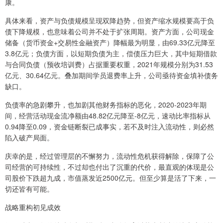
康。
具体来看，资产与负债规模呈现双降趋势，但资产缩水规模要高于负
债下降规模，也意味着公司并不处于扩张周期。资产方面，公司现金
储备（货币资金+交易性金融资产）降幅最为明显，由69.33亿元降至
3.8亿元；负债方面，以短期负债为主，偿债压力巨大，其中短期借款
与合同负债（预收培训费）占据重要权重，2021年规模分别为31.53
亿元、30.64亿元。叠加期间学员退费率上升，公司亟待资金填补债务
缺口。
负债率的急剧攀升，也加剧其他财务指标的恶化，2020-2023年期
间，经营活动现金流净额由48.82亿元降至-8亿元，速动比率指标从
0.94降至0.09，资金链断裂已成事实，若不及时注入流动性，则必然
陷入破产局面。
庆幸的是，经过管理层的不懈努力，流动性危机获得解除，保障了公
司经营的可持续性，不过却也付出了沉重的代价，最直观的体现是公
司股价下跌超九成，市值蒸发近2500亿元。但至少算是活了下来，一
切还皆有可能。
战略重构初见成效