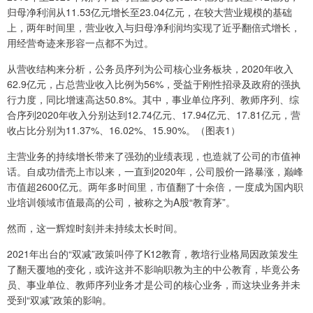
归母净利润从11.53亿元增长至23.04亿元，在较大营业规模的基础
上，两年时间里，营业收入与归母净利润均实现了近乎翻倍式增长，
用经营奇迹来形容一点都不为过。
从营收结构来分析，公务员序列为公司核心业务板块，2020年收入
62.9亿元，占总营业收入比例为56%，受益于刚性招录及政府的强执
行力度，同比增速高达50.8%。其中，事业单位序列、教师序列、综
合序列2020年收入分别达到12.74亿元、17.94亿元、17.81亿元，营
收占比分别为11.37%、16.02%、15.90%。（图表1）
主营业务的持续增长带来了强劲的业绩表现，也造就了公司的市值神
话。自成功借壳上市以来，一直到2020年，公司股价一路暴涨，巅峰
市值超2600亿元。两年多时间里，市值翻了十余倍，一度成为国内职
业培训领域市值最高的公司，被称之为A股“教育茅”。
然而，这一辉煌时刻并未持续太长时间。
2021年出台的“双减”政策叫停了K12教育，教培行业格局因政策发生
了翻天覆地的变化，或许这并不影响职教为主的中公教育，毕竟公务
员、事业单位、教师序列业务才是公司的核心业务，而这块业务并未
受到“双减”政策的影响。