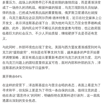
多重压力。战场上的局势早已不再是前期的激情四溢，而是逐渐演变
成了一场持久的消耗战。根据外媒的报道，乌克兰现阶段兵员短缺、
弹药告急，已然成为维系抗战的重要瓶颈。俄罗斯卫星通讯社就报
道，乌克兰最高拉达议员阿尔乔姆·德米特鲁克，近日在社交媒体上公
开发文，表示泽连斯基必须下台，因为他对乌克兰乃至全世界都构成
威胁。此外，国内民众对于不断征兵的愈发疲惫与埋怨，也让政府面
临着巨大的社会压力。不少人开始质疑，继续硬拼下去是否还有意
义。
与此同时，外部环境也出现了变化。美国与西方盟友逐渐感受到对乌
克兰的“援助疲劳”，特别是在军事支持方面，越来越多的声音开始要
求调整策略，甚至有观点提出要重新考虑对乌克兰的支持力度。北约
在乌克兰问题上的团结度显得岌岌可危，面对内部和外部的压力，泽
连斯基的决策空间似乎日益狭窄。
展开剩余64%
在这样的背景下，泽连斯基提出与普京会晤的表态，表面上看是为了
寻求和平，但实际上更是为了寻找一条自保的出路。值得注意的是，
他在表达“愿意停火”的同时，明确拒绝在莫斯科进行谈判，这一底线
透露出深刻的安全焦虑。