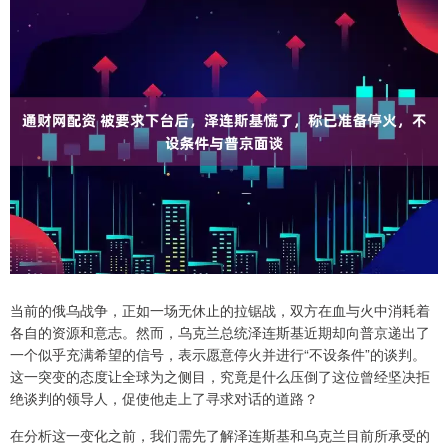
当前的俄乌战争，正如一场无休止的拉锯战，双方在血与火中消耗着
各自的资源和意志。然而，乌克兰总统泽连斯基近期却向普京递出了
一个似乎充满希望的信号，表示愿意停火并进行“不设条件”的谈判。
这一突变的态度让全球为之侧目，究竟是什么压倒了这位曾经坚决拒
绝谈判的领导人，促使他走上了寻求对话的道路？
在分析这一变化之前，我们需先了解泽连斯基和乌克兰目前所承受的