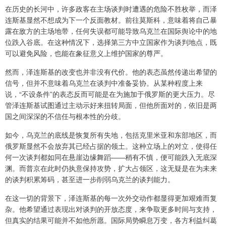
在历史的长河中，许多政客在主场谈判时遭遇的危险不胜枚举，而泽
连斯基显然不想成为下一个反面教材。前往莫斯科，意味着将自己暴
露在敌方的主场地带，任何失误都可能导致乌克兰在国际舆论中的地
位跌入谷底。在这种情况下，选择第三方中立国家作为谈判地点，既
可以避免风险，也能在象征意义上维护国家的尊严。
然而，泽连斯基的改变也并非没有代价。他的表态虽然传递出希望的
信号，但并不意味着乌克兰在谈判中准备妥协。从某种程度上来
说，“不设条件”的表态反而可能是在为施加于俄罗斯的更大压力。尽
管泽连斯基试图通过主动示好来扭转局面，但他所面对的，依旧是两
国之间深深的不信任与根本性的分歧。
如今，乌克兰的底线是恢复所有失地，包括克里米亚和东部地区，而
俄罗斯显然不会放弃其已经占据的领土。这种立场上的对立，使得任
何一次谈判都如同在悬崖边缘舞蹈——稍有不慎，便可能跌入无底深
渊。而普京在此时仍执意保持攻势，扩大占领区，这无疑是在为未来
的谈判积累筹码，甚至进一步削弱乌克兰的谈判能力。
在这一切的背景下，泽连斯基的每一次外交动作都显得更加艰难而复
杂。他希望通过表现出对谈判的开放态度，来争取更多时间与支持，
但真实的结果可能并不如他所愿。国际局势瞬息万变，各方利益纠葛